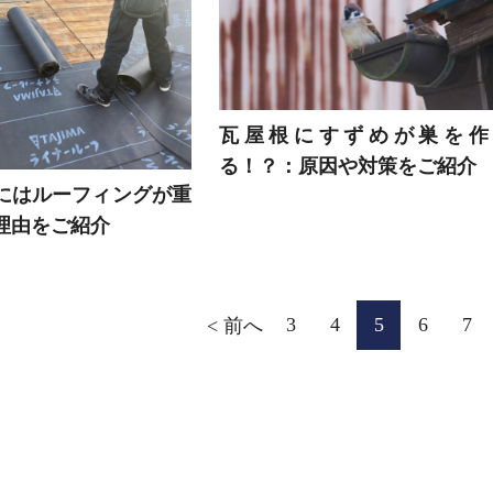
瓦屋根にすずめが巣を作
る！？：原因や対策をご紹介
にはルーフィングが重
理由をご紹介
3
4
5
6
7
前へ