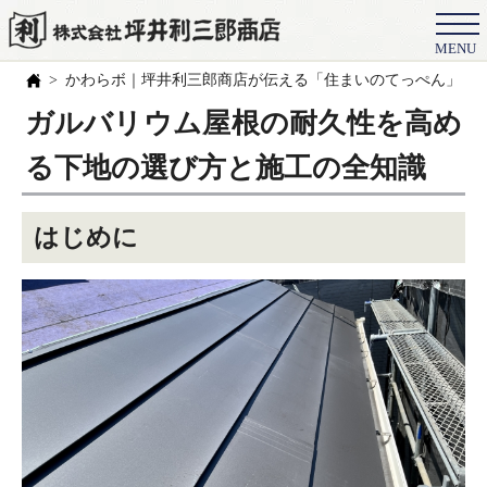
MENU
会社概要
かわらボ｜坪井利三郎商店が伝える「住まいのてっぺん」の
選ばれる理由
ガルバリウム屋根の耐久性を高め
施工事例
る下地の選び方と施工の全知識
お客様の声
はじめに
スタッフ
職人紹介
ブログ
よくある質問
豆知識