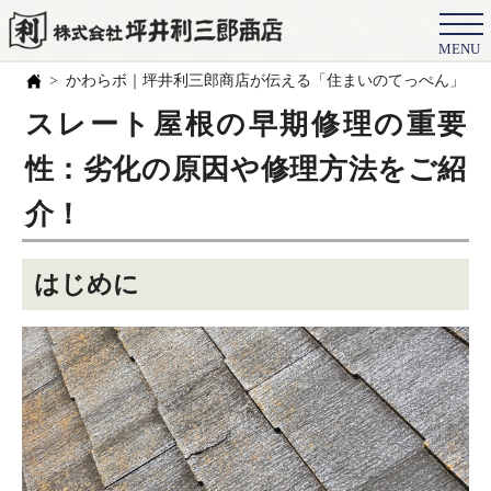
MENU
会社概要
かわらボ｜坪井利三郎商店が伝える「住まいのてっぺん」の
選ばれる理由
スレート屋根の早期修理の重要
施工事例
性：劣化の原因や修理方法をご紹
お客様の声
介！
スタッフ
はじめに
職人紹介
ブログ
よくある質問
豆知識