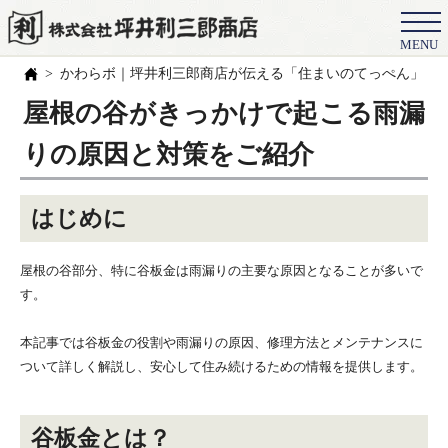
MENU
会社概要
かわらボ｜坪井利三郎商店が伝える「住まいのてっぺん」の
選ばれる理由
屋根の谷がきっかけで起こる雨漏
施工事例
りの原因と対策をご紹介
お客様の声
はじめに
スタッフ
職人紹介
屋根の谷部分、特に谷板金は雨漏りの主要な原因となることが多いで
す。
ブログ
本記事では谷板金の役割や雨漏りの原因、修理方法とメンテナンスに
よくある質問
ついて詳しく解説し、安心して住み続けるための情報を提供します。
豆知識
谷板金とは？