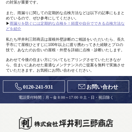
の対策が重要です。
また、雨漏りに関しての定期的な点検方法などは以下の記事にもまと
めているので、ぜひ参考にしてください。
▶︎
雨漏りを防ぐには定期的な点検を！頻度や自分でできる点検方法な
どを紹介
私たち坪井利三郎商店は屋根外壁診断のご相談をいただいたら、長久
手市にて屋根ひとすじに100年以上に渡り携わってきた経験とプロの
技で、あなたのお住いの屋根・外壁を詳細に点検・診断いたします。
あわせて今後の住まい方についてもヒアリングさせていただきなが
ら、住まいにあわせた最適なメンテナンスのご提案を無料で実施させ
ていただきます。お気軽にお問い合わせください。
0120-241-931
お問い合わせ
電話受付時間：月～金 8:00～17:00 ※土・日・祝日除く