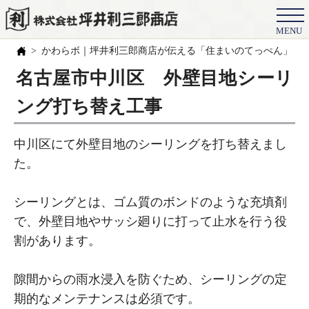
MENU
会社概要
かわらボ｜坪井利三郎商店が伝える「住まいのてっぺん」の
選ばれる理由
名古屋市中川区 外壁目地シーリ
施工事例
ング打ち替え工事
お客様の声
中川区にて外壁目地のシーリングを打ち替えまし
スタッフ
た。
職人紹介
シーリングとは、ゴム質のボンドのような充填剤
ブログ
で、外壁目地やサッシ廻りに打って止水を行う役
割があります。
よくある質問
豆知識
隙間からの雨水浸入を防ぐため、シーリングの定
期的なメンテナンスは必須です。