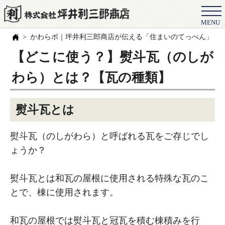
MENU
会社概要
かわらボ｜坪井利三郎商店が伝える「住まいのてっぺん」の
選ばれる理由
【どこに使う？】熨斗瓦（のしが
施工事例
わら）とは？【瓦の種類】
お客様の声
熨斗瓦とは
スタッフ
職人紹介
熨斗瓦（のしがわら）と呼ばれる瓦をご存じでし
ょうか？
ブログ
よくある質問
熨斗瓦とは和瓦の屋根に使用される特殊な瓦のこ
とで、棟に使用されます。
豆知識
和瓦の屋根では熨斗瓦と冠瓦を積む棟積みを行