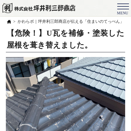
MENU
会社概要
かわらボ｜坪井利三郎商店が伝える「住まいのてっぺん」の
選ばれる理由
【危険！】U瓦を補修・塗装した
施工事例
屋根を葺き替えました。
お客様の声
スタッフ
職人紹介
ブログ
よくある質問
豆知識