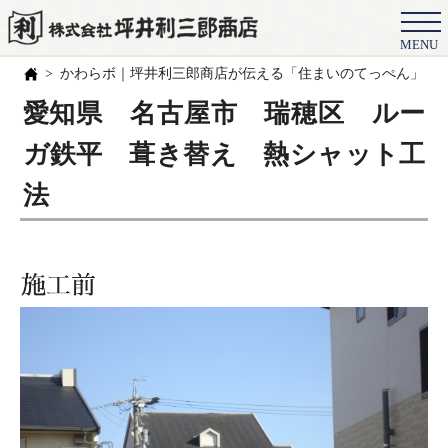
MENU
会社概要
かわらボ｜坪井利三郎商店が伝える「住まいのてっぺん」の
選ばれる理由
愛知県 名古屋市 瑞穂区 ルー
施工事例
ガ鉄平 葺き替え 熱シャット工
お客様の声
法
スタッフ
職人紹介
ブログ
よくある質問
豆知識