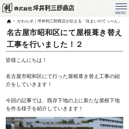
MENU
会社概要
かわらボ｜坪井利三郎商店が伝える「住まいのてっぺん」の
選ばれる理由
名古屋市昭和区にて屋根葺き替え
施工事例
工事を行いました！２
お客様の声
皆様こんにちは！
スタッフ
名古屋市昭和区にて行った屋根葺き替え工事の紹
職人紹介
介をしていきます！
ブログ
今回の記事では、既存下地の上に新たな屋根下地
よくある質問
を作る様子を紹介していきます！
豆知識