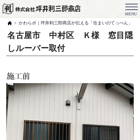
MENU
会社概要
かわらボ｜坪井利三郎商店が伝える「住まいのてっぺん」の
選ばれる理由
名古屋市 中村区 Ｋ様 窓目隠
施工事例
しルーバー取付
お客様の声
スタッフ
職人紹介
ブログ
よくある質問
豆知識