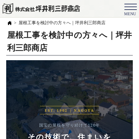
MENU
会社概要
屋根工事を検討中の方々へ｜坪井利三郎商店
選ばれる理由
屋根工事を検討中の方々へ｜坪井
施工事例
利三郎商店
お客様の声
スタッフ
職人紹介
ブログ
よくある質問
EST. 1902 | NAGOYA
豆知識
国宝の屋根を守り続けて120年
その技術で、住まいを