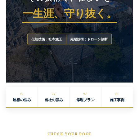
一生涯、守り抜く。
伝統技術：社寺施工
先端技術：ドローン診断
01
02
03
04
屋根の悩み
当社の強み
修理プラン
施工事例
CHECK YOUR ROOF