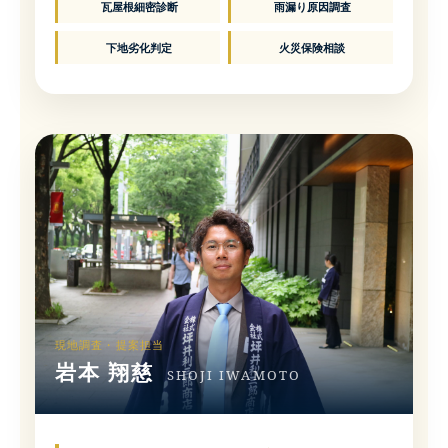
瓦屋根細密診断
雨漏り原因調査
下地劣化判定
火災保険相談
現地調査・提案担当
岩本 翔慈
SHOJI IWAMOTO