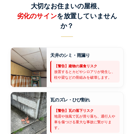
大切なお住まいの屋根、
劣化のサイン
を放置していません
か？
天井のシミ・雨漏り
【警告】建物の腐食リスク
放置するとカビやシロアリが発生し、
柱や梁などの骨組みを破壊します。
瓦のズレ・ひび割れ
【警告】瓦の落下リスク
地震や強風で瓦が滑り落ち、通行人や
車を傷つける重大な事故に繋がりま
す。