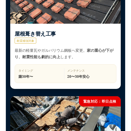
屋根葺き替え工事
耐震補強対象
最新の軽量瓦やガルバリウム鋼板へ変更。
家の重心が下が
り、耐震性能も劇的に向上
します。
タイミング
メンテナンス
築30年〜
20〜30年安心
緊急対応：即日点検