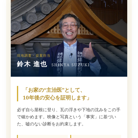
現地調査・提案担当
鈴木 進也
SHINYA SUZUKI
「お家の“主治医”として、
10年後の安心を証明します」
必ず自ら屋根に登り、瓦の浮きや下地の沈みをこの手
で確かめます。映像と写真という「事実」に基づい
た、嘘のない診断をお約束します。