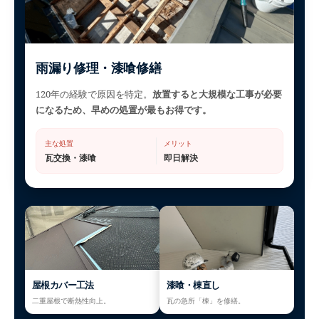
雨漏り修理・漆喰修繕
120年の経験で原因を特定。
放置すると大規模な工事が必要
になるため、早めの処置が最もお得です。
主な処置
メリット
瓦交換・漆喰
即日解決
屋根カバー工法
漆喰・棟直し
二重屋根で断熱性向上。
瓦の急所「棟」を修繕。