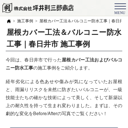
MENU
会社概要
施工事例
屋根カバー工法＆バルコニー防水工事｜春日井市
選ばれる理由
屋根カバー工法＆バルコニー防水
施工事例
工事｜春日井市 施工事例
お客様の声
今回は、春日井市で行った
屋根カバー工法およびバルコ
スタッフ
ニー防水工事
の施工事例をご紹介します。
職人紹介
経年劣化による色あせや傷みが気になっていたお屋根
ブログ
と、雨漏りリスクを未然に防ぎたいバルコニーが、一級
技能士たちの確かな技術によって美しく、そして新築以
よくある質問
上の耐久性を持って生まれ変わりました。まずは、その
豆知識
劇的な変化をBefore/Afterの写真でご覧ください！