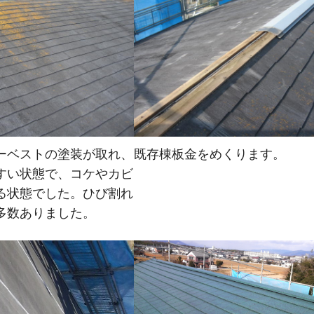
ーベストの塗装が取れ、
既存棟板金をめくります。
すい状態で、コケやカビ
る状態でした。ひび割れ
多数ありました。