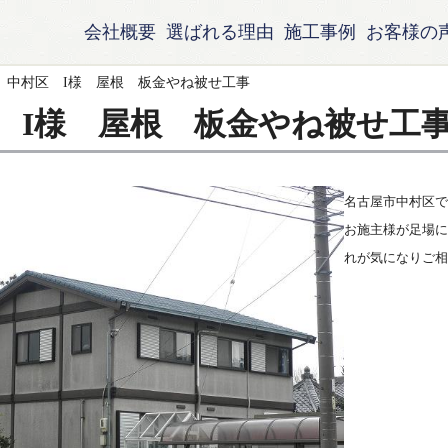
会社概要
選ばれる理由
施工事例
お客様の
中村区 I様 屋根 板金やね被せ工事
 I様 屋根 板金やね被せ工
名古屋市中村区で
お施主様が足場に
れが気になりご相