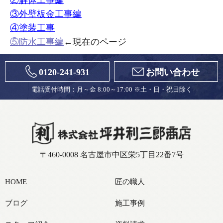
③外壁板金工事編
④塗装工事
⑤防水工事編
←現在のページ
0120-241-931
お問い合わせ
電話受付時間：月～金 8:00～17:00 ※土・日・祝日除く
〒460-0008 名古屋市中区栄5丁目22番7号
HOME
匠の職人
ブログ
施工事例