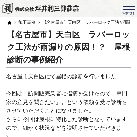
MENU
会社概要
施工事例
【名古屋市】天白区 ラバーロック工法が雨漏り
選ばれる理由
【名古屋市】天白区 ラバーロッ
施工事例
ク工法が雨漏りの原因！？ 屋根
お客様の声
診断の事例紹介
スタッフ
名古屋市天白区にて屋根の診断を行いました。
職人紹介
今回は「訪問販売業者に指摘を受けたので、専門
ブログ
家の意見を聞きたい」。という依頼を受け診断を
よくある質問
させていただくことになりました。
さらに今回は屋根に特化した診断となっています
豆知識
ので、細かく状況などを説明させていただきま
す。