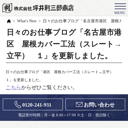
MENU
会社概要
What's New
日々のお仕事ブログ「名古屋市港区 屋根カバ
選ばれる理由
日々のお仕事ブログ「名古屋市港
施工事例
区 屋根カバー工法（スレート→
お客様の声
立平） １」を更新しました。
スタッフ
日々のお仕事ブログ「港区 屋根カバー工法（スレート→立平）
職人紹介
１」を更新しました。
こちら
からぜひご覧ください。
ブログ
よくある質問
0120-241-931
お問い合わせ
豆知識
電話受付時間：月～金 8:00～17:00 ※土・日・祝日除く