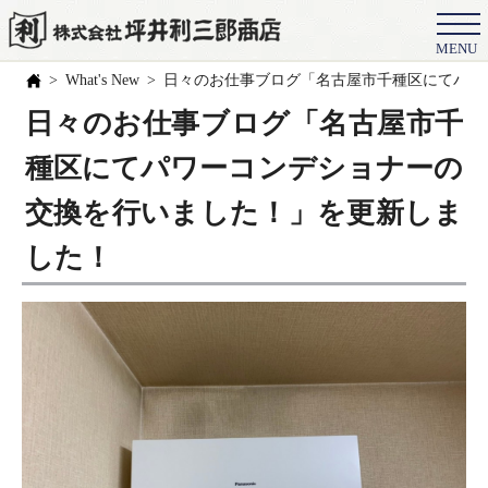
MENU
会社概要
What's New
日々のお仕事ブログ「名古屋市千種区にてパワ
選ばれる理由
日々のお仕事ブログ「名古屋市千
施工事例
種区にてパワーコンデショナーの
お客様の声
交換を行いました！」を更新しま
スタッフ
した！
職人紹介
ブログ
よくある質問
豆知識