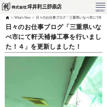
MENU
会社概要
What's New
日々のお仕事ブログ「三重県いなべ市にて軒天
選ばれる理由
日々のお仕事ブログ「三重県いな
施工事例
べ市にて軒天補修工事を行いまし
お客様の声
た！４」を更新しました！
スタッフ
職人紹介
ブログ
よくある質問
豆知識