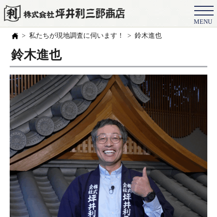
MENU
会社概要
私たちが現地調査に伺います！
鈴木進也
選ばれる理由
鈴木進也
施工事例
お客様の声
スタッフ
職人紹介
ブログ
よくある質問
豆知識