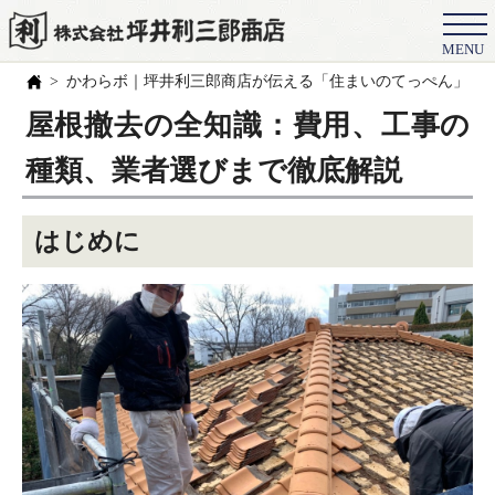
MENU
会社概要
かわらボ｜坪井利三郎商店が伝える「住まいのてっぺん」の
選ばれる理由
屋根撤去の全知識：費用、工事の
施工事例
種類、業者選びまで徹底解説
お客様の声
はじめに
スタッフ
職人紹介
ブログ
よくある質問
豆知識